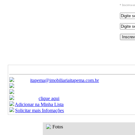
* Inscreva-s
Ref: 1022
Aluguel (Temporada) - Apartamento
CONSULTE
Canais de Atendimento:
E-mail:
itapema@imobiliariaitapema.com.br
Ligue:
(47) 3368-9450 / (47) 3368-9451
Celular:
(47) 99622-8440
Formulario:
clique aqui
Adicionar na Minha Lista
Solicitar mais Infomações
Fotos