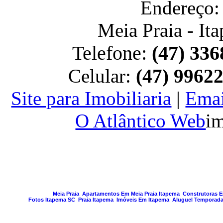
Endereço:
Meia Praia - It
Telefone:
(47) 336
Celular:
(47) 9962
Site para Imobiliaria
|
Emai
O Atlântico Web
im
PAGINA GERA
Meia Praia
Apartamentos Em Meia Praia Itapema
Construtoras 
Fotos Itapema SC
Praia Itapema
Imóveis Em Itapema
Aluguel Temporada