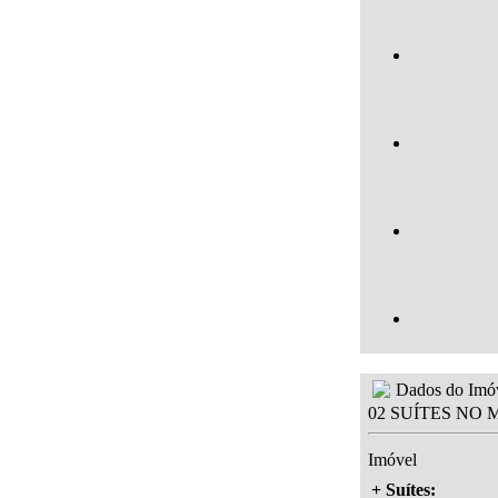
Dados do Imó
02 SUÍTES NO
Imóvel
+ Suítes: