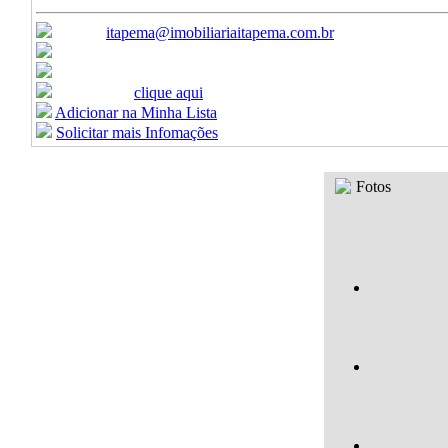
E-mail:
itapema@imobiliariaitapema.com.br
Ligue:
(47) 3368-9450 / (47) 3368-9451
Celular:
(47) 99622-8440
Formulario:
clique aqui
Adicionar na Minha Lista
Solicitar mais Infomações
Fotos