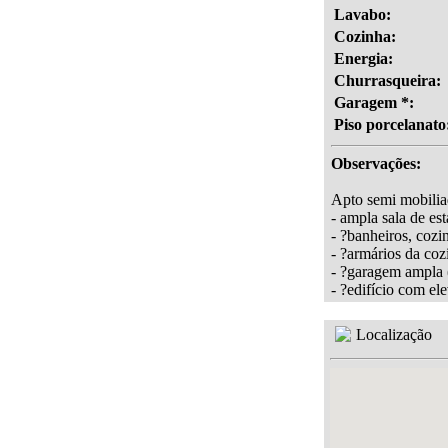
Lavabo:
Cozinha:
Energia:
Churrasqueira:
Garagem *:
Piso porcelanato
Observações:
Apto semi mobiliad
- ampla sala de es
- ?banheiros, cozi
- ?armários da co
- ?garagem ampla 
- ?edifício com el
Localização