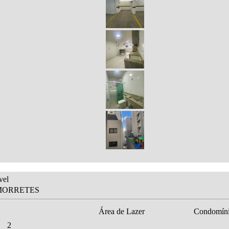
vel
 MORRETES
Área de Lazer
Condomín
2