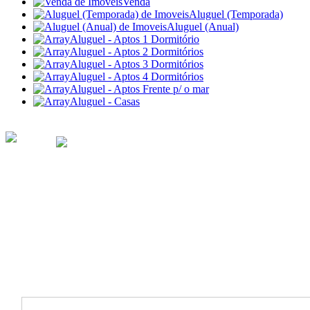
Venda
Aluguel (Temporada)
Aluguel (Anual)
Aluguel - Aptos 1 Dormitório
Aluguel - Aptos 2 Dormitórios
Aluguel - Aptos 3 Dormitórios
Aluguel - Aptos 4 Dormitórios
Aluguel - Aptos Frente p/ o mar
Aluguel - Casas
Ref: 410
Venda - Apartamento
R$ 750.000,00
-
Canais de Atendimento: