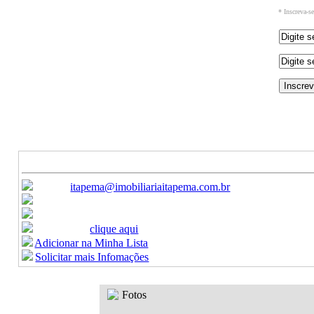
* Inscreva-s
Ref: 226
Venda - Apartamento
R$ 1.350.000,00
-
Canais de Atendimento:
E-mail:
itapema@imobiliariaitapema.com.br
Ligue:
(47) 3368-9450 / (47) 3368-9451
Celular:
(47) 99622-8440
Formulario:
clique aqui
Adicionar na Minha Lista
Solicitar mais Infomações
Fotos