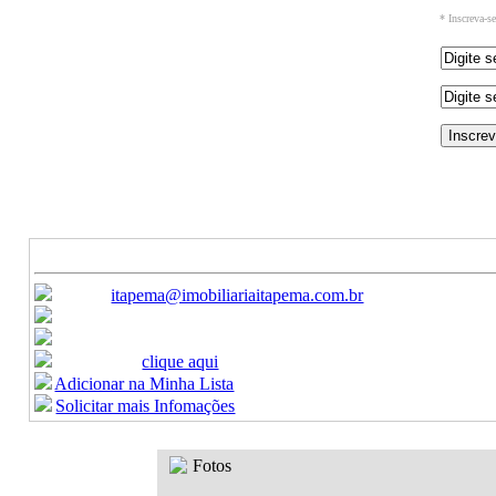
* Inscreva-s
Ref: 226
Venda - Apartamento
R$ 1.350.000,00
-
Canais de Atendimento:
E-mail:
itapema@imobiliariaitapema.com.br
Ligue:
(47) 3368-9450 / (47) 3368-9451
Celular:
(47) 99622-8440
Formulario:
clique aqui
Adicionar na Minha Lista
Solicitar mais Infomações
Fotos