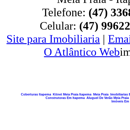
Telefone:
(47) 336
Celular:
(47) 9962
Site para Imobiliaria
|
Emai
O Atlântico Web
im
PAGINA GERA
Coberturas Itapema
Kitnet Meia Praia Itapema
Meia Praia
Imobiliarias
Construtoras Em Itapema
Aluguel De Verão Meia Praia
Imóveis Em 