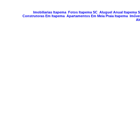
PAGINA GERA
Imobiliarias Itapema
Fotos Itapema SC
Aluguel Anual Itapema 
Construtoras Em Itapema
Apartamentos Em Meia Praia Itapema
Imóve
Al