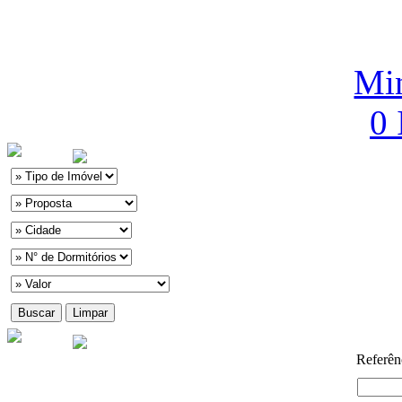
Min
0
Referên