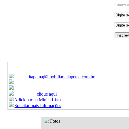
* Inscreva-s
Ref: 260302
Venda - Apartamento
R$ 950.000,00
-
Canais de Atendimento:
E-mail:
itapema@imobiliariaitapema.com.br
Ligue:
(47) 3368-9450 / (47) 3368-9451
Celular:
(47) 99622-8440
Formulario:
clique aqui
Adicionar na Minha Lista
Solicitar mais Infomações
Fotos