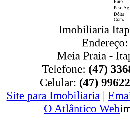
Euro
Peso Ag
Dólar
Com.
Imobiliaria It
Endereço:
Meia Praia - It
Telefone:
(47) 336
Celular:
(47) 9962
Site para Imobiliaria
|
Emai
O Atlântico Web
im