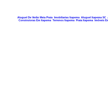
PAGINA GERA
Aluguel De Verão Meia Praia
Imobiliarias Itapema
Aluguel Itapema SC
Construtoras Em Itapema
Terrenos Itapema
Praia Itapema
Imóveis E