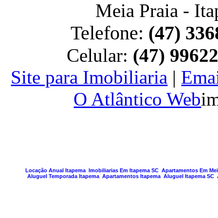
Meia Praia - It
Telefone:
(47) 336
Celular:
(47) 9962
Site para Imobiliaria
|
Emai
O Atlântico Web
im
PAGINA GERA
Locação Anual Itapema
Imobiliarias Em Itapema SC
Apartamentos Em Meia
Aluguel Temporada Itapema
Apartamentos Itapema
Aluguel Itapema SC