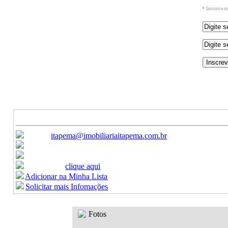
* Inscreva-s
Ref: 1305
Aluguel (Temporada) - Apartamento
CONSULTE
Canais de Atendimento:
E-mail:
itapema@imobiliariaitapema.com.br
Ligue:
(47) 3368-9450 / (47) 3368-9451
Celular:
(47) 99622-8440
Formulario:
clique aqui
Adicionar na Minha Lista
Solicitar mais Infomações
Fotos