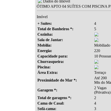
Dados do Imóvel
ÓTIMO APTO 04 SUÍTES COM PISCINA P
Imóvel
+ Suítes:
4
Total de Banheiros *:
5
Cozinha:
Sala de Jantar:
Mobilia:
Mobiliado
Energia:
220
Capacidade para:
10 Pessoa
Churrasqueira:
Piscina:
Área Extra:
Terraço
Até 200
Proximidade do Mar *:
Mts do Ma
2 Vagas
Garagem *:
(Privativa)
Total de garagens *:
2
Cama de Casal:
4
Sofá-cama:
3