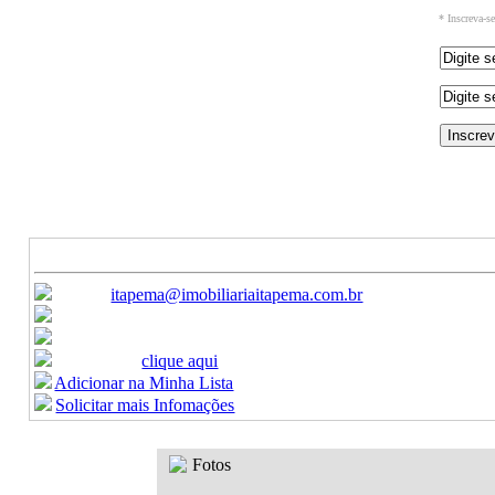
* Inscreva-s
Ref: 1018
Aluguel (Temporada) - Apartamento
CONSULTE
Canais de Atendimento:
E-mail:
itapema@imobiliariaitapema.com.br
Ligue:
(47) 3368-9450 / (47) 3368-9451
Celular:
(47) 99622-8440
Formulario:
clique aqui
Adicionar na Minha Lista
Solicitar mais Infomações
Fotos