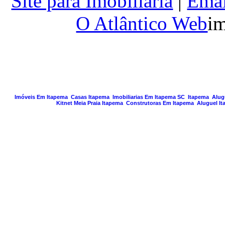
Site para Imobiliaria
|
Emai
O Atlântico Web
im
PAGINA GERA
Imóveis Em Itapema
Casas Itapema
Imobiliarias Em Itapema SC
Itapema
Alug
Kitnet Meia Praia Itapema
Construtoras Em Itapema
Aluguel I