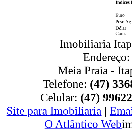
Indices
Euro
Peso Ag
Dólar
Com.
Imobiliaria It
Endereço:
Meia Praia - It
Telefone:
(47) 336
Celular:
(47) 9962
Site para Imobiliaria
|
Emai
O Atlântico Web
im