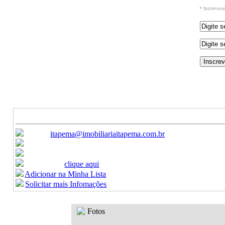
* Inscreva-s
Ref: 1021
Aluguel (Temporada) - Apartamento
Canais de Atendimento:
E-mail:
itapema@imobiliariaitapema.com.br
Ligue:
(47) 3368-9450 / (47) 3368-9451
Celular:
(47) 99622-8440
Formulario:
clique aqui
Adicionar na Minha Lista
Solicitar mais Infomações
Fotos