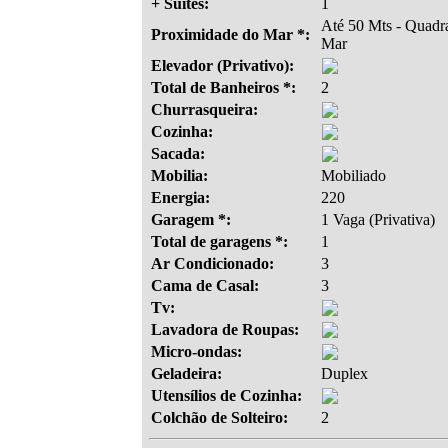
+ Suítes:
1
Até 50 Mts - Quadr
Proximidade do Mar *:
Mar
Elevador (Privativo):
Total de Banheiros *:
2
Churrasqueira:
Cozinha:
Sacada:
Mobilia:
Mobiliado
Energia:
220
Garagem *:
1 Vaga (Privativa)
Total de garagens *:
1
Ar Condicionado:
3
Cama de Casal:
3
Tv:
Lavadora de Roupas:
Micro-ondas:
Geladeira:
Duplex
Utensílios de Cozinha:
Colchão de Solteiro:
2