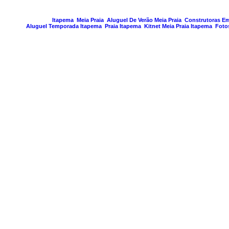
PAGINA GERA
Itapema
Meia Praia
Aluguel De Verão Meia Praia
Construtoras E
Aluguel Temporada Itapema
Praia Itapema
Kitnet Meia Praia Itapema
Foto