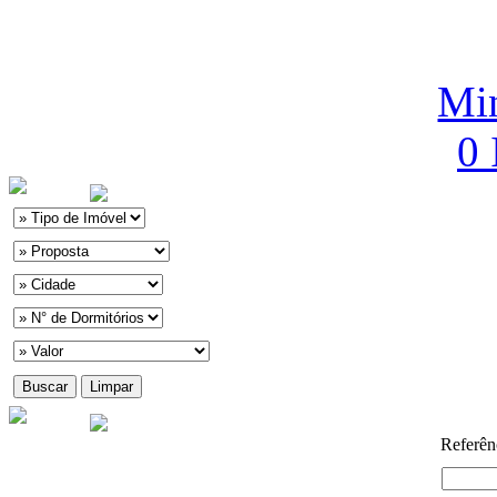
Min
0
Referên