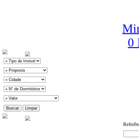
Min
0
Referên