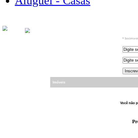
Aluguel - Casas
* Inscreva-s
Imóveis
Você não p
Pr