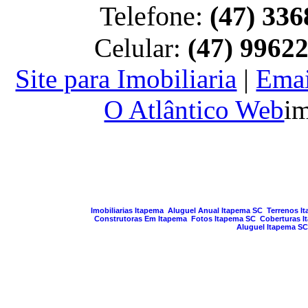
Telefone:
(47) 336
Celular:
(47) 9962
Site para Imobiliaria
|
Emai
O Atlântico Web
im
PAGINA GERA
Imobiliarias Itapema
Aluguel Anual Itapema SC
Terrenos I
Construtoras Em Itapema
Fotos Itapema SC
Coberturas I
Aluguel Itapema SC