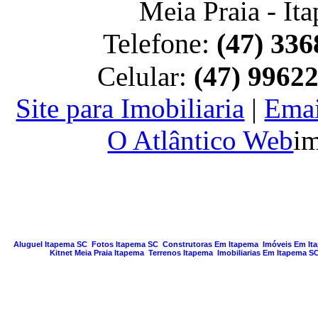
Meia Praia - It
Telefone:
(47) 336
Celular:
(47) 9962
Site para Imobiliaria
|
Emai
O Atlântico Web
im
PAGINA GERA
Aluguel Itapema SC
Fotos Itapema SC
Construtoras Em Itapema
Imóveis Em It
Kitnet Meia Praia Itapema
Terrenos Itapema
Imobiliarias Em Itapema S