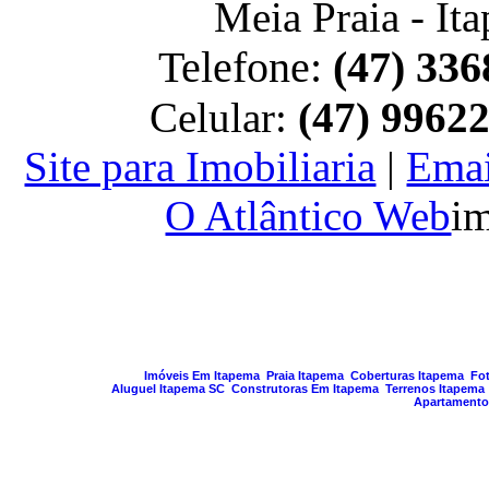
Meia Praia - It
Telefone:
(47) 336
Celular:
(47) 9962
Site para Imobiliaria
|
Emai
O Atlântico Web
im
PAGINA GERA
Imóveis Em Itapema
Praia Itapema
Coberturas Itapema
Fo
Aluguel Itapema SC
Construtoras Em Itapema
Terrenos Itapema
Apartamento