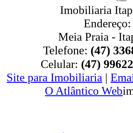
Imobiliaria It
Endereço:
Meia Praia - It
Telefone:
(47) 336
Celular:
(47) 9962
Site para Imobiliaria
|
Emai
O Atlântico Web
im
PAGINA GERA