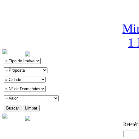
Min
1
Referên