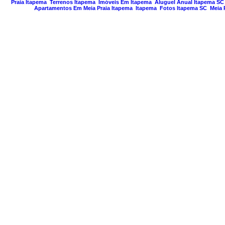
Praia Itapema
Terrenos Itapema
Imóveis Em Itapema
Aluguel Anual Itapema SC
Apartamentos Em Meia Praia Itapema
Itapema
Fotos Itapema SC
Meia 