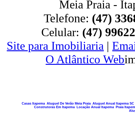
Meia Praia - It
Telefone:
(47) 336
Celular:
(47) 9962
Site para Imobiliaria
|
Emai
O Atlântico Web
im
PAGINA GERA
Casas Itapema
Aluguel De Verão Meia Praia
Aluguel Anual Itapema SC
Construtoras Em Itapema
Locação Anual Itapema
Praia Itape
Alu